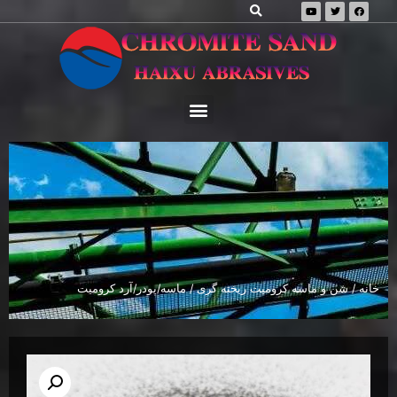
خانه
/
شن و ماسه کرومیت ریخته گری
/ ماسه/پودر/آرد کرومیت