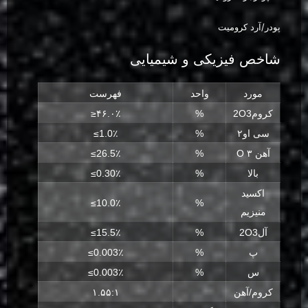
پودر/آرد کرومیت
شاخص فیزیکی و شیمیایی
مورد
واحد
فهرست
کروم2O3
%
≥۴۶.۰٪
سی او۲
%
≤1.0٪
آهن ۳ O
%
≤26.5٪
بالا
%
≤0.30٪
اکسید
≤10.0٪
%
منیزیم
آل2O3
%
≤15.5٪
پ
%
≤0.003٪
س
%
≤0.003٪
کروم/آهن
۱.۵۵:۱