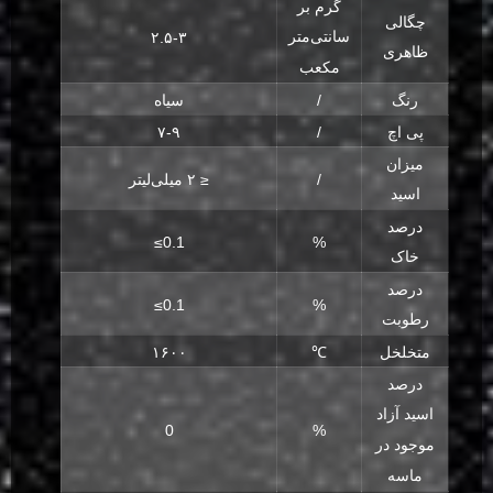
گرم بر
چگالی
سانتی‌متر
۲.۵-۳
ظاهری
مکعب
رنگ
/
سیاه
پی اچ
/
۷-۹
میزان
/
≤ ۲ میلی‌لیتر
اسید
درصد
≤0.1
%
خاک
درصد
≤0.1
%
رطوبت
متخلخل
℃
۱۶۰۰
درصد
اسید آزاد
0
%
موجود در
ماسه