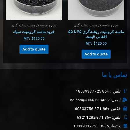
شن و ماسه کرومیت ریخته گری
شن و ماسه کرومیت ریخته گری
ماسه کرومیت ریخته‌گری ۴۵ تا ۵۵
خرید ماسه کرومیت سیاه
افغانی قیمت
/MT
$
420.00
/MT
$
420.00
Add to quote
Add to quote
تماس با ما
تلفن：+86 18039337725
ایمیل: 3343204097@qq.com
فکس: +86-371-60303756
تلفن: +86 371-63211282
واتساپ: +86 18039337725