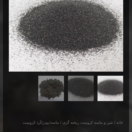
خانه
/
شن و ماسه کرومیت ریخته گری
/ ماسه/پودر/آرد کرومیت