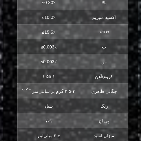
بالا
≤0.30٪
اکسید منیزیم
≤10.0٪
≤15.5٪
Al2O3
پ
≤0.003٪
س
≤0.003٪
کروم/آهن
۱.۵۵:۱
مکعب
چگالی ظاهری
۲.۵-۳ گرم بر سانتی‌متر
رنگ
سیاه
پی اچ
۷-۹
میزان اسید
≤ ۲ میلی‌لیتر