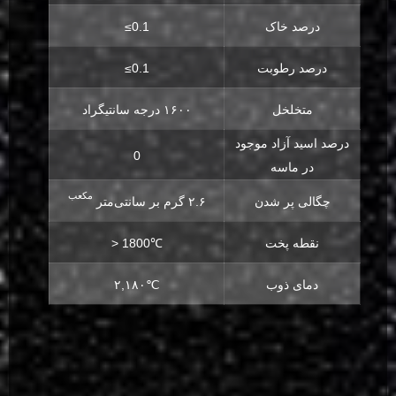
درصد خاک
≤0.1
درصد رطوبت
≤0.1
متخلخل
۱۶۰۰ درجه سانتیگراد
درصد اسید آزاد موجود
0
در ماسه
مکعب
چگالی پر شدن
۲.۶ گرم بر سانتی‌متر
نقطه پخت
> 1800℃
دمای ذوب
۲,۱۸۰℃