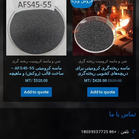
فروش ویژه!
شن و ماسه کرومیت ریخته گری
شن و ماسه کرومیت ریخته گری
ماسه ریخته‌گری کرومیتی برای
ماسه کرومیتی AFS45-55 –
دریچه‌های کشویی ریخته‌گری
ساخت قالب (روکش) و ماهیچه
/MT
$
520.00
/MT
$
420.00
$
520.00
Add to quote
Add to quote
تماس با ما
تلفن：+86 18039337725