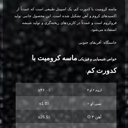
ماسه کرومیت با کدورت کم، یک اسپینل طبیعی است که عمدتاً از
اکسیدهای کروم و آهن تشکیل شده است. این محصول جانبی تولید
فروکروم است و عمدتاً در کاربردهای ریخته‌گری و تولید شیشه
استفاده می‌شود.
خاستگاه: آفریقای جنوبی
ماسه کرومیت با
خواص شیمیایی و فیزیکی
کدورت کم
:
≥۴۶.۰٪
کروم ۲ او ۳
سی او
≤1.0٪
۲
آهن ۳ O
≤26.5٪