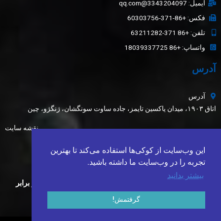
ایمیل: 3343204097@qq.com
فکس: +86-371-60303756
تلفن: +86 371-63211282
واتساپ: +86 18039337725
آدرس
آدرس
اتاق ۱۹۰۳، میدان یاکسین تایمز، جاده ساوت سونگشان، ژنگژو، چین
نقشه سایت
آخرین اخبار
این وب‌سایت از کوکی‌ها استفاده می‌کند تا بهترین
تجربه را در وب‌سایت ما داشته باشید.
کاربرد آلومینای سفید ذوب‌شده، کاربید سیلیکون سبز، کاربید
بیشتر بدانید
سیلیکون سیاه و مهره‌های سرامیکی در پوشش‌های مقاوم در برابر
سایش
گرفتمش!
برگه اطلاعات فنی ماسه ریخته‌گری سرامیکی