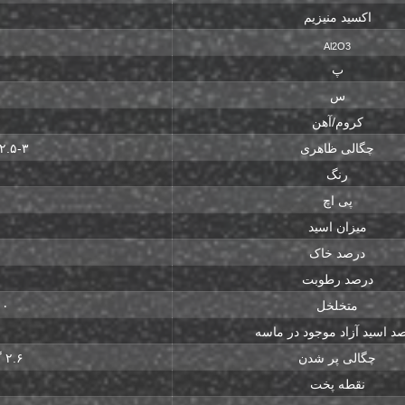
اکسید منیزیم
Al2O3
پ
س
کروم/آهن
چگالی ظاهری
۲.۵-۳ گرم بر سانتی‌متر
رنگ
پی اچ
میزان اسید
درصد خاک
درصد رطوبت
متخلخل
۱۶۰۰ د
د اسید آزاد موجود در ماسه
چگالی پر شدن
۲.۶ گرم بر سانتی‌متر
نقطه پخت