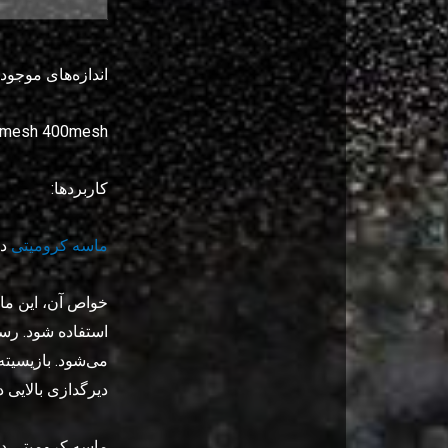
اندازه‌های موجود: ۰-۱ میلی‌متر ۱-۳ میلی‌متر ۲۵-۳۵ -۳۰ AFS ۳۰-۳۵ AFS ۳۵-۴۰ AFS ۴۰-۴۵ AFS ۴۰-۵۰ AFS ۴۵-۵۵ AFS
325mesh 400mesh
کاربردها:
ماسه کرومیتی
در
خواص آن، این ماد
استفاده شود. رس
می‌شود. بازیسیته
دیرگدازی بالایی د
ماسه کرومیتی در