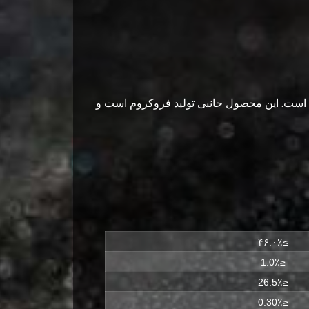
 است. این محصول جانبی تولید فروکروم است و
≥۴۶.۰٪
≤1.0٪
≤26.5٪
≤0.30٪