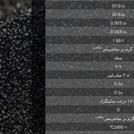
≤10.0٪
≤15.5٪
≤0.003٪
≤0.003٪
۱.۵۵:۱
مکعب
سیاه
۷-۹
≤ ۲ میلی‌لیتر
≤0.1
≤0.1
رجه سانتیگراد
0
مکعب
> 1800℃