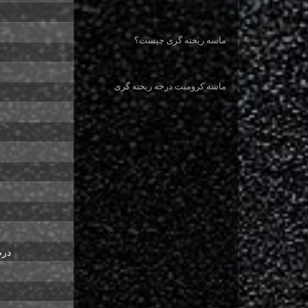
ماسه ریخته گری چیست؟
ماسه کرومیت درجه ریخته گری
درص